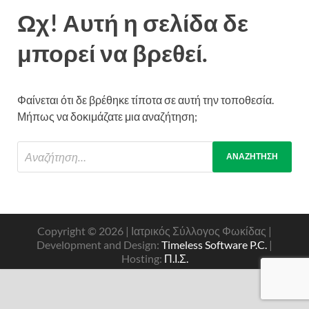
Ωχ! Αυτή η σελίδα δε
μπορεί να βρεθεί.
Φαίνεται ότι δε βρέθηκε τίποτα σε αυτή την τοποθεσία.
Μήπως να δοκιμάζατε μια αναζήτηση;
Copyright © 2026 | Ιατρικός Σύλλογος Φωκίδας |
Develοpment and Design:
Timeless Software P.C.
|
Hosting:
Π.Ι.Σ.