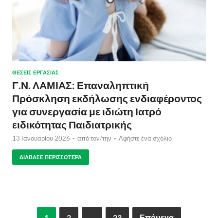
ΘΈΣΕΙΣ ΕΡΓΑΣΊΑΣ
Γ.Ν. ΛΑΜΙΑΣ: Επαναληπτική
Πρόσκληση εκδήλωσης ενδιαφέροντος
για συνεργασία με ιδιώτη Ιατρό
ειδικότητας Παιδιατρικής
13 Ιανουαρίου 2026
-
από τον/την
-
Αφήστε ένα σχόλιο
ΔΙΆΒΑΣΕ ΠΕΡΙΣΣΌΤΕΡΑ
1
2
…
23
Επόμενα