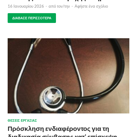
16 Ιανουαρίου 2026
-
από τον/την
-
Αφήστε ένα σχόλιο
ΔΙΆΒΑΣΕ ΠΕΡΙΣΣΌΤΕΡΑ
ΘΈΣΕΙΣ ΕΡΓΑΣΊΑΣ
Πρόσκληση ενδιαφέροντος για τη
διαδικασία σύμβασης κατ’ επίσκεψη